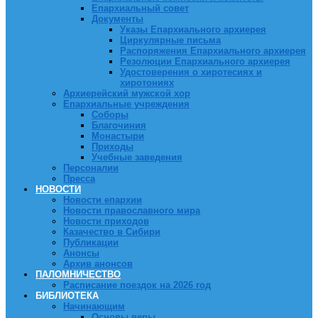
Епархиальный совет
Документы
Указы Епархиального архиерея
Циркулярные письма
Распоряжения Епархиального архиерея
Резолюции Епархиального архиерея
Удостоверения о хиротесиях и
хиротониях
Архиерейский мужской хор
Епархиальные учреждения
Соборы
Благочиния
Монастыри
Приходы
Учебные заведения
Персоналии
Пресса
НОВОСТИ
Новости епархии
Новости православного мира
Новости приходов
Казачество в Сибири
Публикации
Анонсы
Архив анонсов
ПАЛОМНИЧЕСТВО
Расписание поездок на 2026 год
БИБЛИОТЕКА
Начинающим
Основы веры