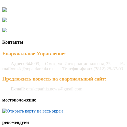
Контакты
Епархиальное Управление:
Адрес:
644099, г. Омск, ул. Интернациональная, 25
E-
mail:
omsk@mpatriarchia.ru
Телефон-факс:
(3812) 25-37-03
Предложить новость на епархиальный сайт:
E-mail:
omskeparhia.news@gmail.com
местоположение
рекомендуем