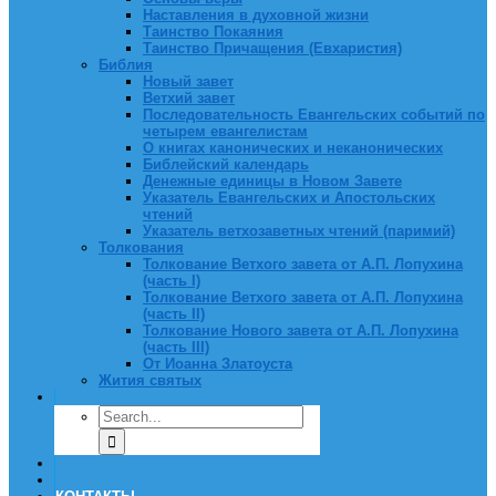
Наставления в духовной жизни
Таинство Покаяния
Таинство Причащения (Евхаристия)
Библия
Новый завет
Ветхий завет
Последовательность Евангельских событий по
четырем евангелистам
О книгах канонических и неканонических
Библейский календарь
Денежные единицы в Новом Завете
Указатель Евангельских и Апостольских
чтений
Указатель ветхозаветных чтений (паримий)
Толкования
Толкование Ветхого завета от А.П. Лопухина
(часть I)
Толкование Ветхого завета от А.П. Лопухина
(часть II)
Толкование Нового завета от А.П. Лопухина
(часть III)
От Иоанна Златоуста
Жития святых