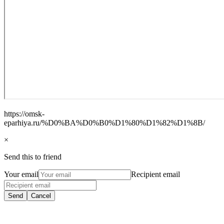
https://omsk-
eparhiya.ru/%D0%BA%D0%B0%D1%80%D1%82%D1%8B/
×
Send this to friend
Your email
Recipient email
Send
Cancel