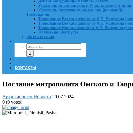
Денежные единицы в Новом Завете
Указатель Евангельских и Апостольских чтений
Указатель ветхозаветных чтений (паримий)
Толкования
Толкование Ветхого завета от А.П. Лопухина (част
Толкование Ветхого завета от А.П. Лопухина (част
Толкование Нового завета от А.П. Лопухина (часть
От Иоанна Златоуста
Жития святых
КОНТАКТЫ
Послание митрополита Омского и Тавр
Архив анонсов
Новости
20.07.2024
0
(
0
votes)