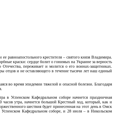
е равноапостольного крестителя – святого князя Владимира.
орбные краски: сердце болит о гонимых на Украине за верность
 Отечества, переживает и молится о его воинах-защитниках.
еры отцов и не оставляющего в течение тысячи лет наш единый
яся во время эпидемии тяжелой и опасной болезни. Благодаря
я.
тра в Успенском Кафедральном соборе начнется праздничная
0 часов утра, начнется большой Крестный ход, который, как и
оржественного шествия будет принесенная на этот день в Омск
в Успенском Кафедральном соборе, и 28 июля – в Никольском