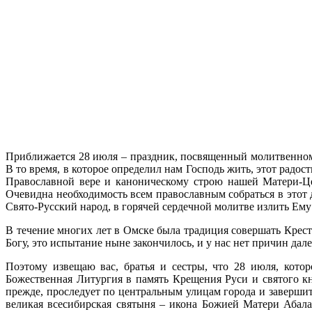
Приближается 28 июля – праздник, посвященный молитвенном
В то время, в которое определил нам Господь жить, этот радо
Православной вере и каноническому строю нашей Матери-Цер
Очевидна необходимость всем православным собраться в этот 
Свято-Русский народ, в горячей сердечной молитве излить Ему 
В течение многих лет в Омске была традиция совершать Крес
Богу, это испытание ныне закончилось, и у нас нет причин да
Поэтому извещаю вас, братья и сестры, что 28 июля, кото
Божественная Литургия в память Крещения Руси и святого кня
прежде, проследует по центральным улицам города и завершит
великая всесибирская святыня – икона Божией Матери Абала