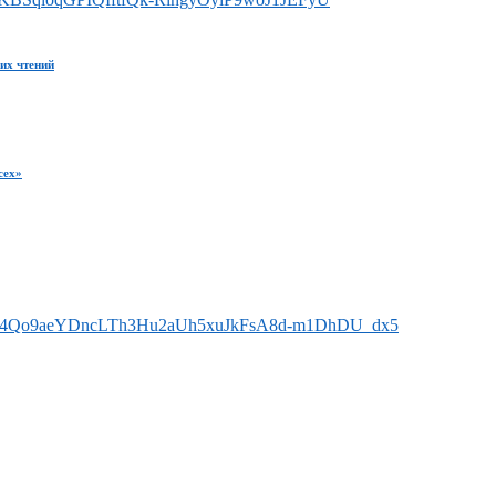
их чтений
сех»