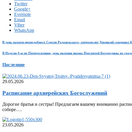
Twitter
Google+
Evernote
Email
Viber
WhatsApp
В день памяти преподобного Сергия Радонежского, митрополит Дионисий совершил 
В Неделю 4-ю по Пятидесятнице, день явления иконы Пресвятой Богородицы во град
Последние
29.05.2026
Расписание архиерейских Богослужений
Дорогие братья и сестры! Предлагаем вашему вниманию распис
соборе….
23.05.2026