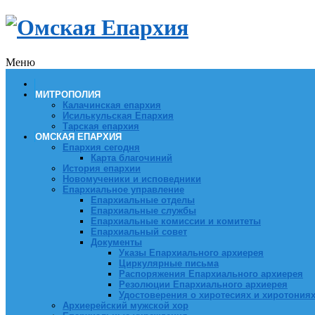
Меню
МИТРОПОЛИЯ
Калачинская епархия
Исилькульская Епархия
Тарская епархия
ОМСКАЯ ЕПАРХИЯ
Епархия сегодня
Карта благочиний
История епархии
Новомученики и исповедники
Епархиальное управление
Епархиальные отделы
Епархиальные службы
Епархиальные комиссии и комитеты
Епархиальный совет
Документы
Указы Епархиального архиерея
Циркулярные письма
Распоряжения Епархиального архиерея
Резолюции Епархиального архиерея
Удостоверения о хиротесиях и хиротония
Архиерейский мужской хор