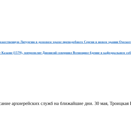
Божественную Литургию в домовом храме преподобного Сергия в новом здании Омског
е Казани (1579), митрополит Дионисий совершил Всенощное бдение в кафедральном со
ание архиерейских служб на ближайшие дни. 30 мая, Троицкая Р