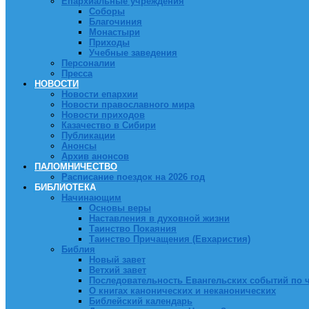
Епархиальные учреждения
Соборы
Благочиния
Монастыри
Приходы
Учебные заведения
Персоналии
Пресса
НОВОСТИ
Новости епархии
Новости православного мира
Новости приходов
Казачество в Сибири
Публикации
Анонсы
Архив анонсов
ПАЛОМНИЧЕСТВО
Расписание поездок на 2026 год
БИБЛИОТЕКА
Начинающим
Основы веры
Наставления в духовной жизни
Таинство Покаяния
Таинство Причащения (Евхаристия)
Библия
Новый завет
Ветхий завет
Последовательность Евангельских событий по 
О книгах канонических и неканонических
Библейский календарь