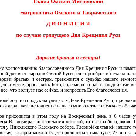
Главы Омской Митрополии
митрополита Омского и Таврического
Д И О Н И С И Я
по случаю грядущего Дня Крещения Руси
Дорогие братья и сестры!
у воспоминанию благословенного Дня Крещения Руси и памяти е
стный для всех народов Святой Руси день приобрел и печально-ск
кви братьях и сестрах, тревожится о судьбах нашего земного
день вместе, прославить Бога, соделавшего нас наследниками в
все, что волнует нас сейчас, и испросить Его благословения.
тный ход по городским улицам в День Крещения Руси, прервавша
лее откладывать исполнение нашего многолетнего Омского обыча
рое приходится в этом году на Воскресный день, в 8 часов у
зя Владимира, по окончании которой, от стен собора, около 1
ся у Никольского Казачьего собора. Главной святыней нашего т
кская, которой можно будет поклониться накануне, 27 июля, 