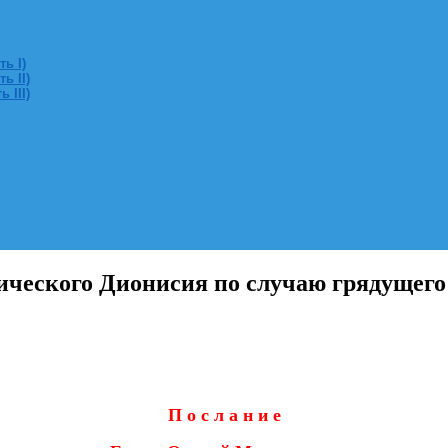
ь I)
ь II)
 III)
ического Дионисия по случаю грядущег
П о с л а н и е