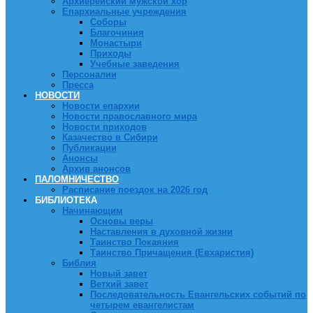
Архиерейский мужской хор
Епархиальные учреждения
Соборы
Благочиния
Монастыри
Приходы
Учебные заведения
Персоналии
Пресса
НОВОСТИ
Новости епархии
Новости православного мира
Новости приходов
Казачество в Сибири
Публикации
Анонсы
Архив анонсов
ПАЛОМНИЧЕСТВО
Расписание поездок на 2026 год
БИБЛИОТЕКА
Начинающим
Основы веры
Наставления в духовной жизни
Таинство Покаяния
Таинство Причащения (Евхаристия)
Библия
Новый завет
Ветхий завет
Последовательность Евангельских событий по
четырем евангелистам