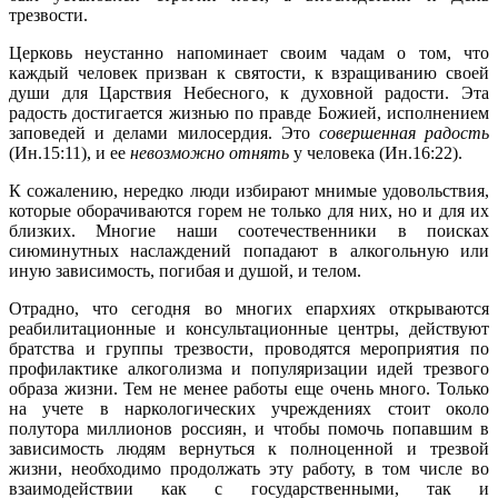
трезвости.
Церковь неустанно напоминает своим чадам о том, что
каждый человек призван к святости, к взращиванию своей
души для Царствия Небесного, к духовной радости. Эта
радость достигается жизнью по правде Божией, исполнением
заповедей и делами милосердия. Это
совершенная радость
(Ин.15:11), и ее
невозможно отнять
у человека (Ин.16:22).
К сожалению, нередко люди избирают мнимые удовольствия,
которые оборачиваются горем не только для них, но и для их
близких. Многие наши соотечественники в поисках
сиюминутных наслаждений попадают в алкогольную или
иную зависимость, погибая и душой, и телом.
Отрадно, что сегодня во многих епархиях открываются
реабилитационные и консультационные центры, действуют
братства и группы трезвости, проводятся мероприятия по
профилактике алкоголизма и популяризации идей трезвого
образа жизни. Тем не менее работы еще очень много. Только
на учете в наркологических учреждениях стоит около
полутора миллионов россиян, и чтобы помочь попавшим в
зависимость людям вернуться к полноценной и трезвой
жизни, необходимо продолжать эту работу, в том числе во
взаимодействии как с государственными, так и