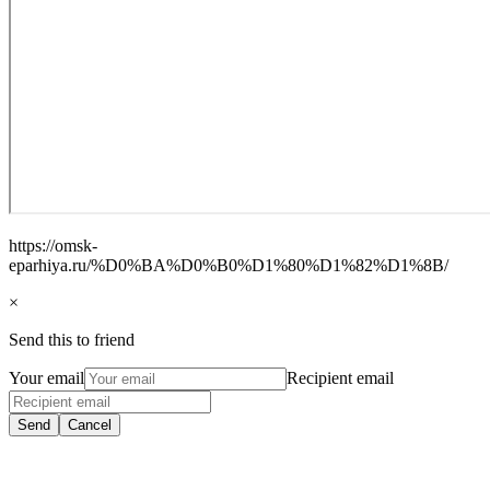
https://omsk-
eparhiya.ru/%D0%BA%D0%B0%D1%80%D1%82%D1%8B/
×
Send this to friend
Your email
Recipient email
Send
Cancel