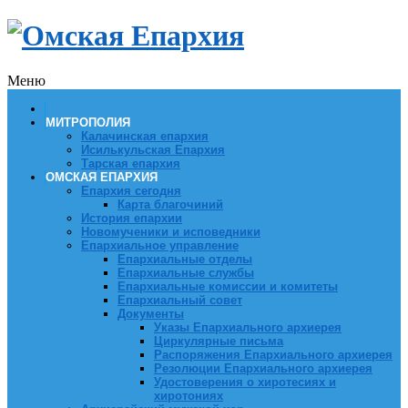
Меню
МИТРОПОЛИЯ
Калачинская епархия
Исилькульская Епархия
Тарская епархия
ОМСКАЯ ЕПАРХИЯ
Епархия сегодня
Карта благочиний
История епархии
Новомученики и исповедники
Епархиальное управление
Епархиальные отделы
Епархиальные службы
Епархиальные комиссии и комитеты
Епархиальный совет
Документы
Указы Епархиального архиерея
Циркулярные письма
Распоряжения Епархиального архиерея
Резолюции Епархиального архиерея
Удостоверения о хиротесиях и
хиротониях