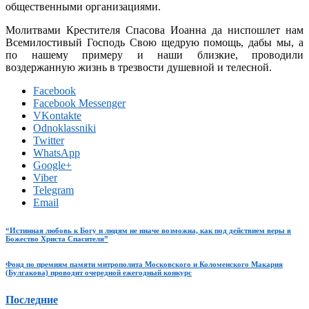
общественными организациями.
Молитвами Крестителя Спасова Иоанна да ниспошлет нам
Всемилостивый Господь Свою щедрую помощь, дабы мы, а
по нашему примеру и наши близкие, проводили
воздержанную жизнь в трезвости душевной и телесной.
Facebook
Facebook Messenger
VKontakte
Odnoklassniki
Twitter
WhatsApp
Google+
Viber
Telegram
Email
“Истинная любовь к Богу и людям не иначе возможна, как под действием веры в
Божество Христа Спасителя”
Фонд по премиям памяти митрополита Московского и Коломенского Макария
(Булгакова) проводит очередной ежегодный конкурс
Последние