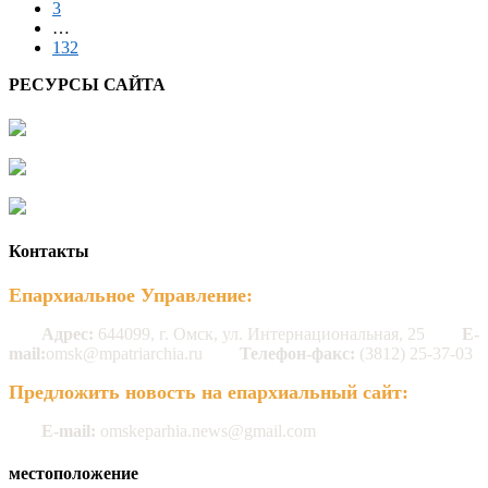
3
…
132
РЕСУРСЫ САЙТА
Контакты
Епархиальное Управление:
Адрес:
644099, г. Омск, ул. Интернациональная, 25
E-
mail:
omsk@mpatriarchia.ru
Телефон-факс:
(3812) 25-37-03
Предложить новость на епархиальный сайт:
E-mail:
omskeparhia.news@gmail.com
местоположение