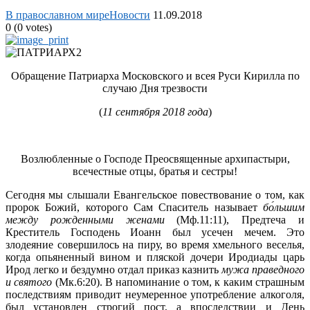
В православном мире
Новости
11.09.2018
0
(
0
votes)
Обращение Патриарха Московского и всея Руси Кирилла по
случаю Дня трезвости
(
11 сентября 2018 года
)
Возлюбленные о Господе Преосвященные архипастыри,
всечестные отцы, братья и сестры!
Сегодня мы слышали Евангельское повествование о том, как
пророк Божий, которого Сам Спаситель называет
б
о́
льшим
между рожденными женами
(Мф.11:11), Предтеча и
Креститель Господень Иоанн был усечен мечем. Это
злодеяние совершилось на пиру, во время хмельного веселья,
когда опьяненный вином и пляской дочери Иродиады царь
Ирод легко и бездумно отдал приказ казнить
мужа праведного
и святого
(Мк.6:20). В напоминание о том, к каким страшным
последствиям приводит неумеренное употребление алкоголя,
был установлен строгий пост, а впоследствии и День