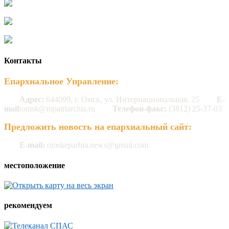
Контакты
Епархиальное Управление:
Адрес:
644099, г. Омск, ул. Интернациональная, 25
E-
mail:
omsk@mpatriarchia.ru
Телефон-факс:
(3812) 25-37-03
Предложить новость на епархиальный сайт:
E-mail:
omskeparhia.news@gmail.com
местоположение
рекомендуем