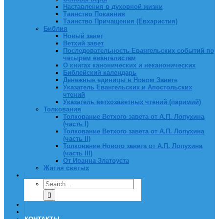
Наставления в духовной жизни
Таинство Покаяния
Таинство Причащения (Евхаристия)
Библия
Новый завет
Ветхий завет
Последовательность Евангельских событий по
четырем евангелистам
О книгах канонических и неканонических
Библейский календарь
Денежные единицы в Новом Завете
Указатель Евангельских и Апостольских
чтений
Указатель ветхозаветных чтений (паримий)
Толкования
Толкование Ветхого завета от А.П. Лопухина
(часть I)
Толкование Ветхого завета от А.П. Лопухина
(часть II)
Толкование Нового завета от А.П. Лопухина
(часть III)
От Иоанна Златоуста
Жития святых