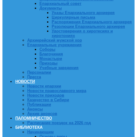
Епархиальный совет
Документы
Указы Епархиального архиерея
Циркулярные письма
Распоряжения Епархиального архиерея
Резолюции Епархиального архиерея
Удостоверения о хиротесиях и
хиротониях
Архиерейский мужской хор
Епархиальные учреждения
Соборы
Благочиния
Монастыри
Приходы
Учебные заведения
Персоналии
Пресса
НОВОСТИ
Новости епархии
Новости православного мира
Новости приходов
Казачество в Сибири
Публикации
Анонсы
Архив анонсов
ПАЛОМНИЧЕСТВО
Расписание поездок на 2026 год
БИБЛИОТЕКА
Начинающим
Основы веры