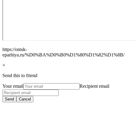
https://omsk-
eparhiya.ru/%D0%BA%D0%B0%D1%80%D1%82%D1%8B/
×
Send this to friend
Your email
Recipient email
Send
Cancel