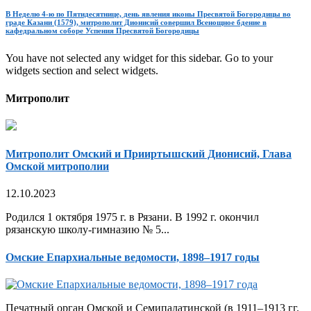
В Неделю 4-ю по Пятидесятнице, день явления иконы Пресвятой Богородицы во
граде Казани (1579), митрополит Дионисий совершил Всенощное бдение в
кафедральном соборе Успения Пресвятой Богородицы
You have not selected any widget for this sidebar. Go to your
widgets section and select widgets.
Митрополит
Митрополит Омский и Прииртышский Дионисий, Глава
Омской митрополии
12.10.2023
Родился 1 октября 1975 г. в Рязани. В 1992 г. окончил
рязанскую школу-гимназию № 5...
Омские Епархиальные ведомости, 1898–1917 годы
Печатный орган Омской и Семипалатинской (в 1911–1913 гг.