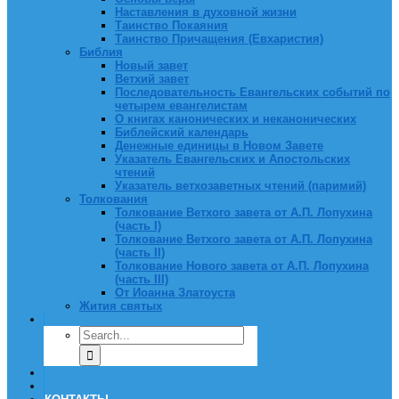
Наставления в духовной жизни
Таинство Покаяния
Таинство Причащения (Евхаристия)
Библия
Новый завет
Ветхий завет
Последовательность Евангельских событий по
четырем евангелистам
О книгах канонических и неканонических
Библейский календарь
Денежные единицы в Новом Завете
Указатель Евангельских и Апостольских
чтений
Указатель ветхозаветных чтений (паримий)
Толкования
Толкование Ветхого завета от А.П. Лопухина
(часть I)
Толкование Ветхого завета от А.П. Лопухина
(часть II)
Толкование Нового завета от А.П. Лопухина
(часть III)
От Иоанна Златоуста
Жития святых