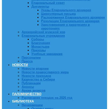
Епархиальный совет
Документы
Указы Епархиального архиерея
Циркулярные письма
Распоряжения Епархиального архиерея
Резолюции Епархиального архиерея
Удостоверения о хиротесиях и
хиротониях
Архиерейский мужской хор
Епархиальные учреждения
Соборы
Благочиния
Монастыри
Приходы
Учебные заведения
Персоналии
Пресса
НОВОСТИ
Новости епархии
Новости православного мира
Новости приходов
Казачество в Сибири
Публикации
Анонсы
Архив анонсов
ПАЛОМНИЧЕСТВО
Расписание поездок на 2026 год
БИБЛИОТЕКА
Начинающим
Основы веры