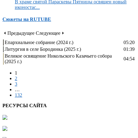
В храме святой Параскевы Пятницы освящен новый
иконостас...
Сюжеты на RUTUBE
⏴ Предыдущее
Следующее ⏵
Епархиальное собрание (2024 г.)
05:20
Литургия в селе Бородинка (2025 г.)
01:39
Великое освящение Никольского Казачьего собора
04:54
(2025 г.)
1
2
3
…
132
РЕСУРСЫ САЙТА