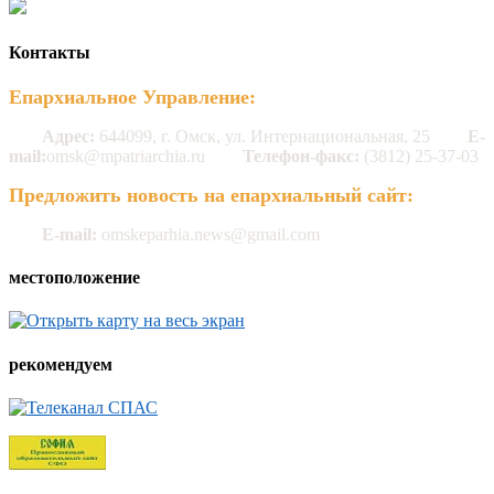
Контакты
Епархиальное Управление:
Адрес:
644099, г. Омск, ул. Интернациональная, 25
E-
mail:
omsk@mpatriarchia.ru
Телефон-факс:
(3812) 25-37-03
Предложить новость на епархиальный сайт:
E-mail:
omskeparhia.news@gmail.com
местоположение
рекомендуем