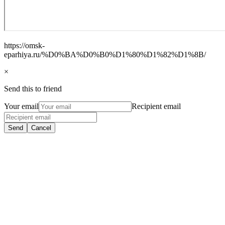
https://omsk-
eparhiya.ru/%D0%BA%D0%B0%D1%80%D1%82%D1%8B/
×
Send this to friend
Your email
Recipient email
Send
Cancel