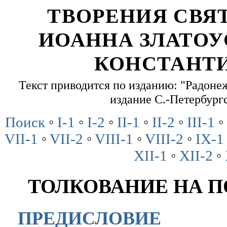
ТВОРЕНИЯ СВЯ
ИОАННА ЗЛАТОУ
КОНСТАНТ
Текст приводится по изданию: "Радонеж
издание С.-Петербург
Поиск
◦
I-1
◦
I-2
◦
II-1
◦
II-2
◦
III-1
◦
VII-1
◦
VII-2
◦
VIII-1
◦
VIII-2
◦
IX-1
XII-1
◦
XII-2
◦
ТОЛКОВАНИЕ НА 
ПРЕДИСЛОВИЕ