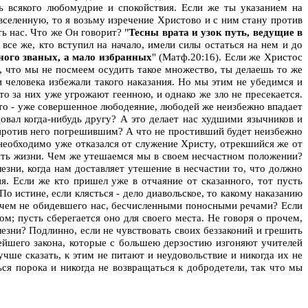
ть всякого любомудрие и спокойствия. Если же ты указанием на
вселенную, то я возьму изречение Христово и с ним стану против
ь нас. Что же Он говорит? "
Тесны врата и узок путь, ведущие в
все же, кто вступил на начало, имели силы остаться на нем и до
ного званых, а мало избранных
" (Матф.20:16). Если же Христос
, что мы не посмеем осудить такое множество, ты делаешь то же
и человека избежали такого наказания. Но мы этим не убедимся и
о за них уже угрожают геенною, и однако же зло не пресекается.
это - уже совершенное любодеяние, любодей же неизбежно впадает
идовал когда-нибудь другу? А это делает нас худшими язычников и
ем против него погрешившим? А что не простивший будет неизбежно
необходимо уже отказался от служение Христу, отрекшийся же от
ишать жизни. Чем же утешаемся мы в своем несчастном положении?
лезни, когда нам доставляет утешение в несчастии то, что должно
. Если же кто пришел уже в отчаяние от сказанного, тот пусть
о истине, если клясться - дело диавольское, то какому наказанию
 ничем не обидевшего нас, бесчисленными поносными речами? Если
м; пусть сберегается оно для своего места. Не говоря о прочем,
лезни? Подлинно, если не чувствовать своих беззаконий и грешить
пейшего закона, которые с большею дерзостию изгоняют учителей
чше сказать, к этим не питают и неудовольствие и никогда их не
ься порока и никогда не возвращаться к добродетели, так что мы