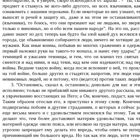
многократно, и, я уверен, скоро освободятся от заразы". - "Ты, с
предмет я стыжусь не кого-либо другого, но всех язычников, к
ознакомить с нашими пороками. Если некоторые из них узнают, ч
выносят и речей в защиту их, даже и на этом не останавливают
(язычники), то боюсь, что они признают нас не людьми, но зве
только о виновных, но и обо всем нашем народе". На это он, расс
давно знают из дел; теперь как будто бы злой какой дух вселился
города, где обыкновенно собираются люди, ничего не хотящие дел
мужами. Как иные воины, побывав во многих сражениях и одержа
первый наложил руки на такого-то монаха, и нанес ему удары;" д
темницей и ужасами темницы, и тем, что он влачил тех святых
смеются и над ними, и над теми, над кем они издеваются; над пер
войны. Ведшие такую войну, когда после вспомнят о ней, то прок
на той войне, больше других и стыдятся; напротив, эти люди ещ
невиновных людей, но и потому, что (ведется) против таких людей,
3. "Остановись, сказал я, остановись; довольно для нас и 
исполнено; только не прибавляй нам никакого другого рассказа, 
к уврачеванию восстающих на Него; а Он, конечно, подаст, как 
Таким образом отослав его, я приступил к этому слову. Конеч
подвергаемы побоям и другим страданиям, о которых я сейчас рас
еще весьма много и с удовольствием посмеялся бы этому. Так 
делают это, тем более доставляют матерям удовольствия, так ч
матерней одежде около пояса, или иголкою на груди матери, заде
угрозою запрещает ему делать это впредь, чтобы опять не поте
причиняющий им большого вреда. Но так как эти люди, хотя тепер