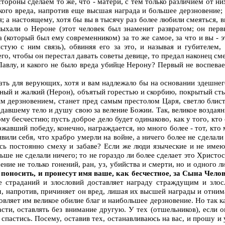
тороны сделаем то же, что - матери, с тем только различием от ни
кого вреда, напротив еще высшая награда и большее дерзновение; 
ся; а настоящему, хотя бы вы в тысячу раз более любили смеяться, 
слыхали о Нероне (этот человек был знаменит развратом; он пер
а (который был ему современником) за то же самое, за что и вы 
истую с ним связь), обвиняя его за это, и называя и губителем
ь его, чтобы он перестал давать советы девице, то предал наконец с
влу, и какого не было вреда убийце Нерону? Первый не воспеваетс
азать для верующих, хотя и вам надлежало бы на основании здешне
ный и жалкий (Нерон), объятый горестью и скорбию, покрытый сты
 дерзновением, станет пред самым престолом Царя, светло блиста
редавшему тело и душу свою за веление Божии. Так, великое возда
 бесчестию; пусть доброе дело будет одинаково, как у того, кто сд
ержавший победу, конечно, награждается, но много более - тот, кто
явили себя, что храбро умерли на войне, а ничего более не сделал
аясь постоянно смеху и забаве? Если же люди языческие и не име
льше не сделали ничего; то не гораздо ли более сделает это Христо
ие не только гонений, ран, уз, убийства и смерти, но и одного л
т поносить, и пронесут имя ваше, как бесчестное, за Сына Челов
ние страданий и злословий доставляет награду страждущим и зл
Им, напротив, причиняет он вред, лишая их высшей награды и отним
вляет им великое обилие благ и наибольшее дерзновение. Но так ка
сти, оставлять без внимание другую. У тех (отшельников), если о
же спастись. Посему, оставив тех, останавливаюсь на вас, и прошу