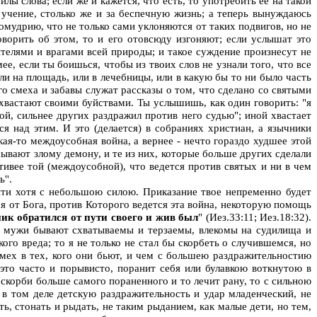
илы слова; если же и кажется, что есть, то употребить ее на такой
 учение, столько же и за беспечную жизнь; а теперь вынуждаюсь
мудрию, что не только сами уклоняются от таких подвигов, но не
оворить об этом, то и его отовсюду изгоняют; если услышат это
телями и врагами всей природы; и такое суждение произнесут не
ее, если ты боишься, чтобы из твоих слов не узнали того, что все
 ли на площадь, или в лечебницы, или в какую бы то ни было часть
го смеха и забавы служат рассказы о том, что сделано со святыми
хвастают своими буйствами. Ты услышишь, как один говорить: "я
ной, сильнее других раздражил против него судью"; иной хвастает
 над этим. И это (делается) в собраниях христиан, а язычники
акая-то междоусобная война, а вернее - нечто гораздо худшее этой
сывают злому демону, и те из них, которые больше других сделали
тивее той (междоусобной), что ведется против святых и ни в чем
''.
уйти хотя с небольшою силою. Приказание твое непременно будет
 я от Бога, против Которого ведется эта война, некоторую помощь
ик обратился от пути своего и жив был
" (Иез.33:11; Иез.18:32).
ые мужи бывают схватываемы и терзаемы, влекомы на судилища и
ого вреда; то я не только не стал бы скорбеть о случившемся, но
мех в тех, кого они бьют, и чем с большею раздражительностию
 это часто и порывисто, поранит себя или булавкою воткнутою в
 скорби больше самого пораненного и то лечит рану, то с сильною
 в том деле детскую раздражительность и удар младенческий, не
ь, стонать и рыдать, не таким рыданием, как малые дети, но тем,