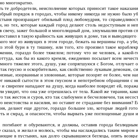
ано многократно.
ь те добродетели, неисполнение которых приносит такое наказание
брый порядок в городах, чтобы никому никогда не нужно было убе
пустыня произращает обильный плод любомудрия, то справедливост
ани, но тех, которые каждый город делают столь недоступным и 
яв свечу, зажег большой и многолюдный дом, злоумышляя против сп
 поставил в такую крайность как живущих в доме, так и выводящего 
кого мог из живущих в этом городе, бежать на вершины гор, а убе
из этой бури в ту тишину, или того, кто произвел такое корабле
ении, гораздо более тяжелом; потому что не человек, а какой-т
ттуда, как бы из какого кремля, ежедневно посылает всем нечести
о много тяжелее этого, душу, уже сопрягшуюся с Богом, отлучает 
так гнусно и оскорбительно, как свойственно лукавым демонам, с
рязные, изорванные и зловонные, которые позорят ее более, чем на
 никакой сытости в этом гнусном и непотребном обращении с нею
 и свирепее нападают на душу, когда наиболее повредят ей, поражая 
ли увидят, что она уже отрешилась от тела. Какой же тирании, како
о так жесток и суров, кто так слабоумен и бесчеловечен, так несо
го неистовства и насилия, но оставит ее страдание без внимания? 
ния, делают еще другое, гораздо большее зло, которые людей го
ть и смрад, и опасности, чтобы вырвать уже поглощенные души из
ах погибают и обуреваются, и должны, оставив города безлюдны
же сказал, и желал и молюсь, чтобы мы наслаждались таким миром и
ющие в пустынях, как долго скрывавшиеся беглецы, опять возврат