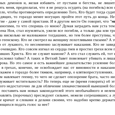
авых демонов и, желая избавить от пустыни и бегства, не лиши
 меня, предполагая, что я не решусь осудить (на погибель) всю 
ело, чтобы противоречить определению Того, Кто будет тогда судит
одящих, то гораздо менее могущих пройти этот путь до конца. Не 
гие - даже у самой пристани. И в другом месте Он говорит, что "
м
емногими, то что споришь со мною? Думая заградить нам уста тем
ена Ноя, стал изумляться, ужели все погибли, а только два или тр
 нисколько не маловажное тогдашних, но тем более преступны, чт
ню геенскому. Кто не смотрел на женщину похотливыми глазами? А 
что от лукавого, то несомненно заслуживает наказания. Кто не зав
о очевидно. Кто совсем изгнал из сердца гнев и простил грехи вс
авших Христа. Кто не служит мамоне? А кто стал служить ей, тот 
злословил тайно? А таких и Ветхий Завет повелевает убивать и л
орока. Но это самое и есть важнейшее доказательство усиление бо
 грехах, конечно, не освобождает нас от виновности и наказания
скажем о гораздо более тяжком, например, о клятвопреступлениях. П
цом навлекает геенну, то чего не сделает опозорение брата, часто
луживает мстительность? Но теперь еще не (время говорить) об это
дного недостаточно ли для обличение злокачественной нынешней бо
де поставить нам новых законодателей этого необычайного и неле
авлять (порочных) преследуют сильнее, нежели согрешивших; а лу
не кричат и словами и делами своими, что надобно крепко держат
ающихся подать голос за нее?