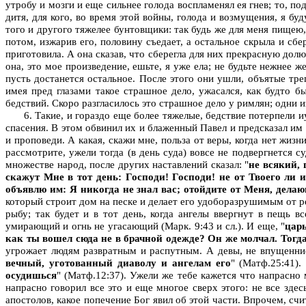
утробу и мозги и еще сильнее голода воспламенял ея гнев; то, по
дитя, для кого, во время этой войны, голода и возмущения, я бу
того и другого тяжелее бунтовщики: так будь же для меня пищею,
потом, изжарив его, половину съедает, а остальное скрыла и сб
приготовила. А она сказав, что сберегла для них прекрасную долю
она, это мое произведение, ешьте, я уже ела; не будьте нежнее
пусть достанется остальное. После этого они ушли, объятые тре
имея пред глазами такое страшное дело, ужасался, как будто 
бедствий. Скоро разгласилось это страшное дело у римлян; одни и
6. Такие, и гораздо еще более тяжелые, бедствие потерпели и
спасения. В этом обвинил их и блаженный Павел и предсказал им э
и проповеди. А какая, скажи мне, польза от веры, когда нет жизн
рассмотрите, ужели тогда (в день суда) вовсе не подвергнется 
множестве народ, после других наставлений сказал: "
не всякий,
скажут Мне в тот день: Господи! Господи! не от Твоего ли
объявлю им: Я никогда не знал вас; отойдите от Меня, дела
который строит дом на песке и делает его удоборазрушимым от ре
рыбу; так будет и в тот день, когда ангелы ввергнут в пещь в
умирающий и огнь не угасающий (Марк. 9:43 и cл.). И еще, "
цар
как ты вошел сюда не в брачной одежде? Он же молчал. Тогда
угрожает людям развратным и распутным. А девы, не впущенние 
вечный, уготованный диаволу и ангелам его
" (Матф.25:41).
осудишься
" (Матф.12:37). Ужели же тебе кажется что напрасно
напрасно говорил все это и еще многое сверх этого: не все здес
апостолов, какое попечение Бог явил об этой части. Впрочем, счи