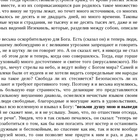
я вместе, и из их соприкасающихся ран родилось такое множество
 что внизу не трупы лежат, но течет много источников, со многих
жалось не десять и не двадцать дней, но много времени. Таковы
ые муки и страдания, не тысячу и не десять тысяч лет, даже и не
ивных видений Иезекииль, которые, разделив между собою, описали
весьма оскорбительную для Бога. Есть (сказал он) и теперь люди,
 нашему любомудрию и с великими угрозами запрещают и говорить
е в шутку ли он говорит это. А он сказал: нет, я никогда не стал
 об этом деле и теперь, когда оно совершилось. Тогда, еще горше
(духовный) много досточтимее и святее того (иерусалимского). Но
верх, мечут стрелы на небо, и ведут войну с Богом мира? Самей и
далеки были от иудеев и не хотели видеть сопредельные им народы
 на такое дело? Свобода ли их стесняется? Безопасность ли их
желают и требуют противного тому. Поэтому я и весьма изумляюсь,
ешь большую еще странность, что делающие это представляются
о сильному внушению диавола, осмелился нечистым языком своим
о люди свободные, благородные и могущие жить в удовольствиях,
вал всю вселенную и взывал к Богу: "
возьми душу мою и выведи
ой не скажет мне, и я не услышу. Знаю, что, по отшествии отсюда,
речи". Увидев, что я так сильно печалюсь, он сказал: "теперь не
заботиться о том, как бы нам погасить этот костер и остановить
недужным и беспокойным, во спасение как им, так и всем вообще
друзей моих, то они позволят мне придти к ним и раз, и два, и