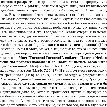
д влиянием раздражение и крайности, она восстала на природу, и, сх
ду беречь тебя? У римлян, если мы и будем жить, под их владычес
 для бунтовщиков фуриею, а для мира баснею, которой только и нед
ерегла. Вскоре пришли бунтовщики и, ощутив необычайный запах, на
, показала остатки своего сына. Ужас и изумление тотчас объяли и
 женщины и жалостливее матери; если же вы богобоязливы и гнушае
петом, в этом одном оказавшись робкими и только эту пищу уступ
бы сам был виновником его. Голодавшие желали смерти и называли
з них не верили, другие жалели, большинство же еще сильнее возне
удеи, не только за то, что распяли Христа, но и за то, что и впос
ти бедствия, сказав: "
приближается на них гнев до конца
" (1Фе
и чистой? Но вы и этого, может быть, не знаете, так как и все на
суду жизнь, но определится наказание только за веру одну и дог
 говорящий Мне: "Господи! Господи!", войдет в Царство Небе
 имени мы пророчествовали? и не Твоим ли именем бесов изго
ющие беззаконие
" (Матф.7:21-23; Лук.13:27). Далее, всякого, кто 
к, дождей и ветров (Матф. 7:26, 27). И в другом месте проповедуя
сех грешников" (Матф.13:47-50). Также, беседуя о развратных и 
ь
", говорит, "
сделал брачный пир для сына своего
", и, "
увидел та
 сказал царь слугам: связав ему руки и ноги, возьмите его и 
в чертог жениха, потерпели это за немилосердие и нечеловеколю
 Осуждаются даже те, которые произносят пустие и праздние сло
 мы боимся за жизнь и заботимся с великим усердием о нравстве
ь приведено. А если бы я не затруднялся написать длинное слово,
таю достаточным и это, или лучше, не только это, но и малую часть 