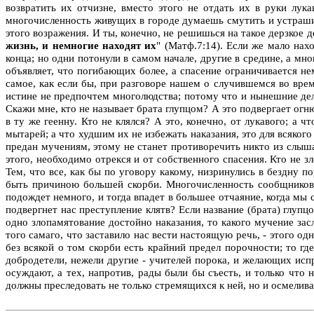
возвратить их отчизне, вместо этого не отдать их в руки лук
многочисленность живущих в городе думаешь смутить и устрашить
этого возражения. И ты, конечно, не решишься на такое дерзкое д
жизнь, и немногие находят их
" (Матф.7:14). Если же мало нах
конца; но одни потонули в самом начале, другие в средине, а мно
объявляет, что погибающих более, а спасение ограничивается н
самое, как если бы, при разговоре нашем о случившемся во врем
истине не предпочтем многолюдства; потому что и нынешние дела
Скажи мне, кто не называет брата глупцом? А это подвергает ог
в ту же геенну. Кто не клялся? А это, конечно, от лукавого; а 
мытарей; а что худшим их не избежать наказания, это для всяког
предан мучениям, этому не станет противоречить никто из слыш
этого, необходимо отрекся и от собственного спасения. Кто не 
Тем, что все, как бы по уговору какому, низринулись в бездну п
быть причиною большей скорби. Многочисленность сообщников в
подождет немного, и тогда впадет в большее отчаяние, когда мы 
подвергнет нас преступление клятв? Если название (брата) глуп
одно злопамятование достойно наказания, то какого мучение зас
того самаго, что заставило нас вести настоящую речь, - этого о
без всякой о том скорби есть крайний предел порочности; то г
добродетели, нежели другие - учителей порока, и желающих испр
осуждают, а тех, напротив, рады были бы съесть, и только что 
должны преследовать не только стремящихся к ней, но и осмелив