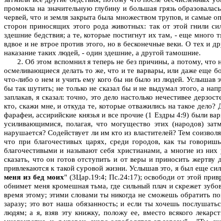
промокла на значительную глубину и большая грязь образовалась
червей, что и земля закрыта была множеством трупов, и самые оп
сторон приносящих этого рода животных: так от этой гнили сил
здешние бедствия; а те, которые постигнут их там, - еще много 
вдвое и не втрое против этого, но в бесконечные веки. О тех и 
наказание таких людей, - один здешние, а другой тамошние.
2. Об этом вспомнил я теперь не без причины, а потому, что 
осмеливающиеся делать то же, что и те варвары, или даже еще 
что-либо о нем и учить ему кого бы ни было из людей. Услышав эт
бы так шутить; не только не сказал бы и не выдумал этого, а на
заплакав, я сказал: точно, это дело настолько нечестивее дерзо
кто, скажи мне, и откуда те, которые отважились на такое дело?
фарафеи, ассирийские князья и все прочие (1 Ездры 4:9) были ва
усиливающимися, полагая, что могущество этих (народов) затм
нарушается? Содействует ли им кто из властителей? Тем соизволя
что при благочестивых царях, среди городов, как ты говориш
благочестивыми и называют себя христианами, а многие из них
сказать, что он готов отступить и от веры и приносить жертву
привлекаются к такой суровой жизни. Услышав это, я был еще сил
меня из бед моих
" (3Цар.19:4; Пс.24:17); освободи от этой при
обнимет меня кромешная тьма, где сильный плач и скрежет зубов;
время этому; этими словами ты никогда не сможешь обратить пог
заразу; это вот наша обязанность; и если ты хочешь послушать
людям; а я, взяв эту книжку, положу ее, вместо всякого лекар