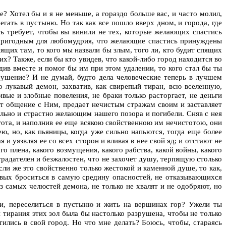
? Хотел бы и я не меньше, а гораздо больше вас, и часто молил,
гать в пустыню. Но так как все пошло вверх дном, и города, где
ь требует, чтобы вы винили не тех, которые желающих спастись
непригодным для любомудрия, что желающие спастись принуждены
ящих там, то кого мы назвали бы злым, того ли, кто будит спящих
их? Также, если бы кто увидев, что какой-либо город находится во
див вместе и помог бы им при этом удалении, то кого стал бы ты
крушение? И не думай, будто дела человеческие теперь в лучшем
о лукавый демон, захватив, как свирепый тиран, всю вселенную,
вые и злобные повеления, не браки только расторгает, не деньги
от общение с Ним, предает нечистым стражам своим и заставляет
ильно и страстно желающим нашего позора и погибели. Сняв с нея
гота, и наполнив ее еще всякою свойственною им нечистотою, они
, но, как пьяницы, когда уже сильно напьются, тогда еще более
и уязвляя ее со всех сторон и вливая в нее свой яд; и отстают не
го плена, какого возмущения, какого рабства, какой войны, какого
страдателен и безжалостен, что не захочет душу, терпящую столько
Если же это свойственно только жестокой и каменной душе, то как,
товых броситься в самую средину опасностей, не отказывающихся
 самых челюстей демона, не только не хвалят и не одобряют, но
ми, переселиться в пустыню и жить на вершинах гор? Ужели ты
 тирания этих зол была бы настолько разрушена, чтобы не только
ились в свой город. Но что мне делать? Боюсь, чтобы, стараясь