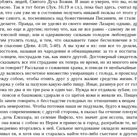
орблять людей, Святого Духа Божия. Я знаю и уверен, что вы, если
асно. Так и тот богач (Лук. 16:19 и сл.), пока был здесь, считал 
ая, что сам уже не в состоянии получить никакой пользы от этого 
же самого, и, посмеявшись над божественным Писанием, не стали у
 делаете. Правда, он не уделял из своего имение Лазарю; однако, д
ти, но еще и другим; потому что, как не все равно - самому ли н
 в телесной пище, или и одержимому сильным голодом любомудрие 
гим утолять голод, и тем, что оказываете такое бесчеловечие в т
спасение (Деян. 4:18; 5:40). А вы хуже и их: они все то делали,
постолов, называя их чародеями и обманщиками: за то и постигла 
олнцем, пострадали так, как никто другой. Достоверный свидетель 
есказывать все эти страдание их теперь не время, но из многого н
 он говорит? Рассказав о сожжении храма, и описав те необычайные 
роду валялось несчетное множество умирающих с голода, и происхо
между собою, чтобы отнять друг у друга жалкие средства жизни.
жа у себя за пазухою какую-либо пищу. Иные, разинув рот от голо
ома по два и по три раза в один час. Нужда все отдавала зубам; с
т поясов и башмаков; сдирали и со щитов кожи и жевали их. Пищею
Но зачем говорить о бесстыдстве голодных по отношению к вещам 
ушать невероятно. Чтобы потомки наши не подумали, будто я выдум
оих современников; с другой стороны, я оказал бы отчизне плохую у
 дочь Елеазара, из селение Вифезо, что значит дом иссопа, знат
она взяла с собою из Нереи и принесла в город, разграбили те, ко
жедневно вторгались к ней. Сильное негодование овладело женщи
убивал ея, и хотя она и старалась найти что-либо съестное в друг