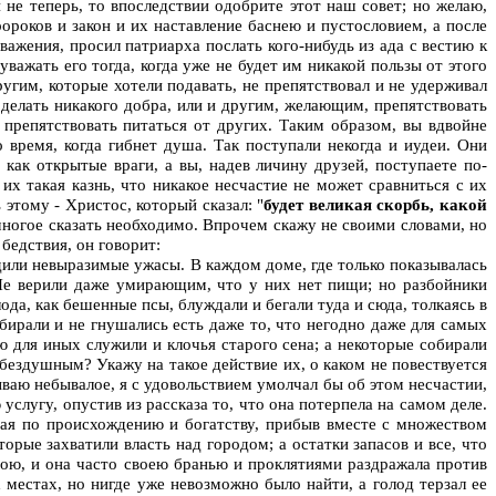
 не теперь, то впоследствии одобрите этот наш совет; но желаю,
пророков и закон и их наставление баснею и пустословием, а после
уважения, просил патриарха послать кого-нибудь из ада с вестию к
важать его тогда, когда уже не будет им никакой пользы от этого
ругим, которые хотели подавать, не препятствовал и не удерживал
е делать никакого добра, или и другим, желающим, препятствовать
препятствовать питаться от других. Таким образом, вы вдвойне
о время, когда гибнет душа. Так поступали некогда и иудеи. Они
 как открытые враги, а вы, надев личину друзей, поступаете по-
их такая казнь, что никакое несчастие не может сравниться с их
этому - Христос, который сказал: "
будет великая скорбь, какой
емногое сказать необходимо. Впрочем скажу не своими словами, но
бедствия, он говорит:
дили невыразимые ужасы. В каждом доме, где только показывалась
 Не верили даже умирающим, что у них нет пищи; но разбойники
да, как бешенные псы, блуждали и бегали туда и сюда, толкаясь в
обирали и не гнушались есть даже то, что негодно даже для самых
 для иных служили и клочья старого сена; а некоторые собирали
бездушным? Укажу на такое действие их, о каком не повествуется
ываю небывалое, я с удовольствием умолчал бы об этом несчастии,
слугу, опустив из рассказа то, что она потерпела на самом деле.
ная по происхождению и богатству, прибыв вместе с множеством
торые захватили власть над городом; а остатки запасов и все, что
ною, и она часто своею бранью и проклятиями раздражала против
их местах, но нигде уже невозможно было найти, а голод терзал ее