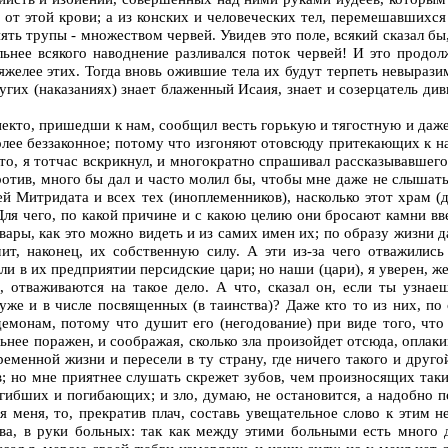
 от этой крови; а из конских и человеческих тел, перемешавшихс
ять трупы - множеством червей. Увидев это поле, всякий сказал бы,
ьнее всякого наводнение разливался поток червей! И это продол
тяжелее этих. Тогда вновь ожившие тела их будут терпеть невыразим
других (наказаниях) знает блаженный Исаия, знает и созерцатель д
некто, пришедши к нам, сообщил весть горькую и тягостную и даже 
более беззаконное; потому что изгоняют отовсюду притекающих к
о, я тотчас вскрикнул, и многократно спрашивал рассказывавшего, н
против, много бы дал и часто молил бы, чтобы мне даже не слышать
стей Митридата и всех тех (иноплеменников), насколько этот храм 
 Для чего, по какой причине и с какою целию они бросают камни в
рвары, как это можно видеть и из самих имен их; по образу жизни 
ит, наконец, их собственную силу. А эти из-за чего отважились
ли в их предприятии персидские цари; но наши (цари), я уверен, 
ь, отваживаются на такое дело. А что, сказал он, если ты узна
 уже и в числе посвященных (в таинства)? Даже кто то из них, п
 демонам, потому что душит его (негодование) при виде того, чт
ьнее поражен, и соображая, сколько зла произойдет отсюда, оплаки
временной жизни и пересели в ту страну, где ничего такого и друг
 но мне приятнее слушать скрежет зубов, чем произносящих такие 
ибших и погибающих; и зло, думаю, не остановится, а надобно по
ся меня, то, прекратив плач, составь увещательное слово к этим 
ства, в руки больных: так как между этими больными есть много 