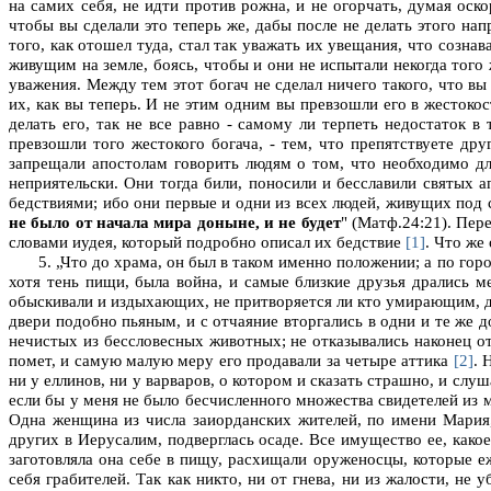
на самих себя, не идти против рожна, и не огорчать, думая оск
чтобы вы сделали это теперь же, дабы после не делать этого напр
того, как отошел туда, стал так уважать их увещания, что сознав
живущим на земле, боясь, чтобы и они не испытали некогда того 
уважения. Между тем этот богач не сделал ничего такого, что вы
их, как вы теперь. И не этим одним вы превзошли его в жестокос
делать его, так не все равно - самому ли терпеть недостаток
превзошли того жестокого богача, - тем, что препятствуете дру
запрещали апостолам говорить людям о том, что необходимо для 
неприятельски. Они тогда били, поносили и бесславили святых а
бедствиями; ибо они первые и одни из всех людей, живущих под с
не было от начала мира доныне, и не будет
" (Матф.24:21). Пер
словами иудея, который подробно описал их бедствие
[1]
. Что же
5. „Что до храма, он был в таком именно положении; а по го
хотя тень пищи, была война, и самые близкие друзья дрались 
обыскивали и издыхающих, не притворяется ли кто умирающим, дер
двери подобно пьяным, и с отчаяние вторгались в одни и те же д
нечистых из бессловесных животных; не отказывались наконец о
помет, и самую малую меру его продавали за четыре аттика
[2]
. 
ни у еллинов, ни у варваров, о котором и сказать страшно, и сл
если бы у меня не было бесчисленного множества свидетелей из м
Одна женщина из числа заиорданских жителей, по имени Мария,
других в Иерусалим, подверглась осаде. Все имущество ее, какое 
заготовляла она себе в пищу, расхищали оруженосцы, которые е
себя грабителей. Так как никто, ни от гнева, ни из жалости, не 