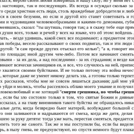
казал я, мерою своей любви измеряешь и нашу силу; но у меня нет с
ак настоящих, так и последующих. Их всегда я осуждал сколько за
то среди христиан есть люди, столь враждебные добродетели и любо
ся в своем безумии, но если и другой кто станет советовать и г
рями и чудовищами человекообразными и какими-то демонами, губи
меявшись, сказал: "ты шутишь, говоря так; а я скажу тебе еще прям
 в души всех, только и речей у всех на языке, что об этом: войдешь
ать, - везде удивишь, какой смех все поднимают; а предметом это
в победы, весело рассказывают о своих подвигах, так и эти люди 
ругой: "я сам прежде других отыскал его келью"; "а я, говорит и
 по площади; иной другим чем-либо. Потом все начинают смеяться
выми - за их дела, а над последними - за их страдания; и везде к
линают всячески зачинщиков ея, и все, что случилось на ней, припи
е хвалятся своими буйствами. И не только потому эта война нечес
 которые даже не умеют никому делать зла, а готовы только терпеть
этих рассказов, чтобы мне не совсем лишиться дыхания; дай мне 
но уйди и молись, чтобы рассеялось облако моего уныние и получил
человеколюбивый и не хотящий "
смерти грешника, но чтобы грешн
но, если бы зло состояло только в том, что святые Божии и дивн
сказал, а на главу виновников такого буйства не обращалось никак
малые дети, когда безвредно бьют матерей, возбуждают большой с
то они заливаются и надрываются от смеха, когда же дитя, делая
вшею за руку дитяти: тогда уже мать, перестав смеяться, предается
рпеть того же самого. Так же и мы поступили бы, если бы видели
ь, в пылу гнева, не предчувствуют, но спустя немного будут плакат