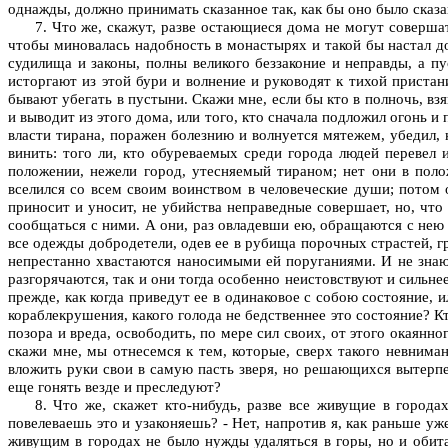
однажды, должно принимать сказанное так, как бы оно было сказ
7. Что же, скажут, разве остающиеся дома не могут совершат
чтобы миновалась надобность в монастырях и такой бы настал до
судилища и законы, полны великого беззаконие и неправды, а 
исторгают из этой бури и волнение и руководят к тихой прист
бывают убегать в пустыни. Скажи мне, если бы кто в полночь, вз
и выводит из этого дома, или того, кто сначала подложил огонь и
власти тирана, поражен болезнию и волнуется мятежем, убедил, 
винить: того ли, кто обуреваемых среди города людей перевел 
положении, нежели город, утесняемый тираном; нет они в полож
вселился со всем своим воинством в человеческие души; потом о
приносит и уносит, не убийства неправедные совершает, но, чт
сообщаться с ними. А они, раз овладевши ею, обращаются с нею 
все одежды добродетели, одев ее в рубища порочных страстей, г
непрестанно хвастаются наносимыми ей поруганиями. И не знают
разгорячаются, так и они тогда особенно неистовствуют и сильнее
прежде, как когда приведут ее в одинаковое с собою состояние, и
кораблекрушения, какого голода не бедственнее это состояние? Кт
позора и вреда, освободить, по мере сил своих, от этого окаянно
скажи мне, мы отнесемся к тем, которые, сверх такого невнима
вложить руки свои в самую пасть зверя, но решающихся вытерпе
еще гонять везде и преследуют?
8. Что же, скажет кто-нибудь, разве все живущие в город
повелеваешь это и узаконяешь? - Нет, напротив я, как раньше у
живущим в городах не было нужды удаляться в горы, но и обита