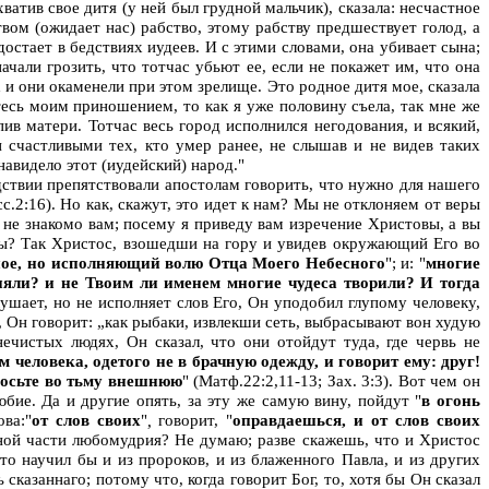
ватив свое дитя (у ней был грудной мальчик), сказала: несчастное
твом (ожидает нас) рабство, этому рабству предшествует голод, а
остает в бедствиях иудеев. И с этими словами, она убивает сына;
чали грозить, что тотчас убьют ее, если не покажет им, что она
х и они окаменели при этом зрелище. Это родное дитя мое, сказала
тесь моим приношением, то как я уже половину съела, так мне же
ив матери. Тотчас весь город исполнился негодования, и всякий,
 счастливыми тех, кто умер ранее, не слышав и не видев таких
навидело этот (иудейский) народ."
ледствии препятствовали апостолам говорить, что нужно для нашего
сс.2:16). Но как, скажут, это идет к нам? Мы не отклоняем от веры
ше не знакомо вам; посему я приведу вам изречение Христовы, а вы
маты? Так Христос, взошедши на гору и увидев окружающий Его во
сное, но исполняющий волю Отца Моего Небесного
"; и: "
многие
няли? и не Твоим ли именем многие чудеса творили? И тогда
слушает, но не исполняет слов Его, Он уподобил глупому человеку,
, Он говорит: „как рыбаки, извлекши сеть, выбрасывают вон худую
нечистых людях, Он сказал, что они отойдут туда, где червь не
м человека, одетого не в брачную одежду, и говорит ему: друг!
бросьте во тьму внешнюю
" (Матф.22:2,11-13; Зах. 3:3). Вот чем он
бие. Да и другие опять, за эту же самую вину, пойдут "
в огонь
ва:"
от слов своих
"
,
говорит, "
оправдаешься, и от слов своих
нной части любомудрия? Не думаю; разве скажешь, что и Христос
 то научил бы и из пророков, и из блаженного Павла, и из других
сказаннаго; потому что, когда говорит Бог, то, хотя бы Он сказал