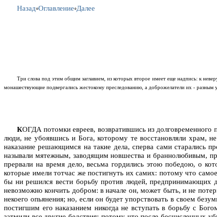
Назад
◦
Оглавление
◦
Далее
Три слова под этим общим заглавием, из которых второе имеет еще надпись: к невер
монашествующие подвергались жестокому преследованию, а доброжелатели их - разным 
К
ОГДА потомки евреев, возвратившись из долговременного пл
люди, не убоявшись и Бога, которому те восстановляли храм, н
наказание решающимся на такие дела, сперва сами старались пре
называли мятежным, заводящим новшества и браннолюбивым, прос
прервали на время дело, весьма гордились этою победою, о кото
которые имели тотчас же постигнуть их самих: потому что самое д
бы ни решился вести борьбу против людей, предпринимающих до
невозможно кончить добром: в начале он, может быть, и не потерп
некоего опьянения; но, если он будет упорствовать в своем безу
постигшим его наказанием никогда не вступать в борьбу с Бого
затмили все другие бедствия; потому что после бесчисленных уб