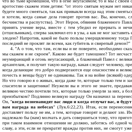
что во тьме кромешной, что в огне неугасимом; то и мы с своей с
кротостию скажем этим детям: "от этого святым мужам нет ника
будете много смеяться, так как привыкли всегда над этим смеять
и хотели, когда самые дела говорят против вас. Вы, конечно, 
бесчинства и распутства). Этот Нерон, обвиняя блаженного Павл
принять учение веры, вместе с тем убедил ее прервать и неч
(отшельникам), сперва заключил его в узы, а как не мог заставит
злодею? Напротив, какой не было пользы умерщвленному тогда Па
последний не проклят ли всеми, как губитель и свирепый демон?"
4. "А о том, что там, если вы и не поверите, необходимо ск
мы скажем и не скроем". Каково же будет тамошнее? Тот несчаст
неумирающий и огонь неугасающий, а блаженный Павел с великим
архангелам, и получит такую награду, какая следует человеку, п
когда делающие это добро подвергаются еще опасностям и великому
почесть и венцы будут не одинаковы. Так и на войне (всякий) од
Но что говорю я о живых, когда даже те, которые только тем и за
спасители и защитники! Неужели вы и этого не знаете, предав
великою честию почтили тех, которые только умерли за них, а бо
преизбытком? Подлинно великую награду Он назначил за перенесен
Он, "
когда возненавидят вас люди и когда отлучат вас, и буду
вам награда на небесах
" (Лук.6:22,23). Итак, если перенесе
доставляет пользу не им, а тем, которые говорят и делают зло. 
надлежало бы (нам) молчать и дать совершиться тому, что пригото
при таком взаимном отношении не должно, заботясь об одной ча
славу, а эти, если не прекратят вражды против них, не смогут у