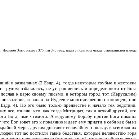
 св. Иоанном Златоустым в 375 или 376 году, когда он сам жил между отшельниками и когда
ий в развалинах (2 Ездр. 4), тогда некоторые грубые и жестокие
 с трудом избавились, не устрашившись и определенного от Бога
, послав к царю своему письмо, в котором город тот (Иерусалим)
 позволение, и напав на Иудеев с многочисленною конницею, они
Ездр. 4). Но это было только предвестие и начало тех бедствий,
х все, узнали, что, как тогда Митридат, так и всякий другой, кто
ого Бога, ими чтимого. А ведущему борьбу против Бога никогда
 что Бог зовет его к покаянию и дает ему придти в себя как бы из
о крайней мере, другим доставит величайшую пользу, вразумляя их
людей тотчас постигли такие бедствия, которые великостию горя
они тогда препятствовали (строить храм), от крови убитых земля