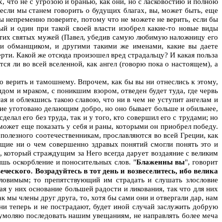
х, что не с угрозою и бранью, как они, но с ласковостию и полною
если мы станем говорить о будущих благах, вы, может быть, еще
вы непременно поверите, потому что не можете не верить, если бы
вый и один при такой своей власти изобрел какие-то новые виды
- этих святых мужей (Павел, убедив самую любимую наложницу его
, и обманщиком, и другими такими же именами, какие вы даете
мерти. Какой же отсюда произошел вред страдальцу? И какая польза
я ли во всей вселенной, как ангел (говорю пока о настоящем), а
го верить и тамошнему. Впрочем, как бы вы ни отнеслись к этому,
дом и мраком, с поникшим взором, отведен будет туда, где червь
я и облекшись такою славою, что ни в чем не уступит ангелам и
яние уготовано делающим добро, но оно бывает больше и обильнее,
елал его без труда, так и у того, кто совершил его с трудами; но
 может еще показать у себя и раны, которыми он приобрел победу.
и полезного соотечественникам, прославляются во всей Греции, как
ющие ни о чем совершенно здравых понятий смогли понять это и
с, который страждущим за Него всегда дарует воздаяние с великим
ишь оскорбление и поносительных слов. "
Блаженны вы
", говорит
еческого. Возрадуйтесь в тот день и возвеселитесь, ибо велика
ословимым; то препятствующий им страдать и слушать злословие
ая у них основание большей радости и ликования, так что для них
к мы члены друг друга, то, хотя бы сами они и отвергали дар, нам
ни теперь и не пострадают, будет иной случай заслужить добрую
 и умоляю последовать нашим увещаниям, не направлять более меча