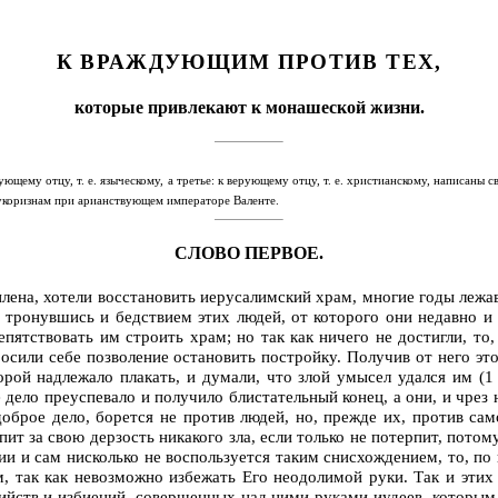
К ВРАЖДУЮЩИМ ПРОТИВ ТЕХ,
которые привлекают к монашеской жизни.
ующему отцу, т. е. языческому, а третье: к верующему отцу, т. е. христианскому, написаны
укоризнам при арианствующем императоре Валенте.
СЛОВО ПЕРВОЕ.
ена, хотели восстановить иерусалимский храм, многие годы лежавш
е тронувшись и бедствием этих людей, от которого они недавно и
пятствовать им строить храм; но так как ничего не достигли, то
или себе позволение остановить постройку. Получив от него это
рой надлежало плакать, и думали, что злой умысел удался им (1 
ело преуспевало и получило блистательный конец, а они, и чрез ни
брое дело, борется не против людей, но, прежде их, против сам
ит за свою дерзость никакого зла, если только не потерпит, потому
мии и сам нисколько не воспользуется таким снисхождением, то, п
м, так как невозможно избежать Его неодолимой руки. Так и этих 
ийств и избиений, совершенных над ними руками иудеев, которым 